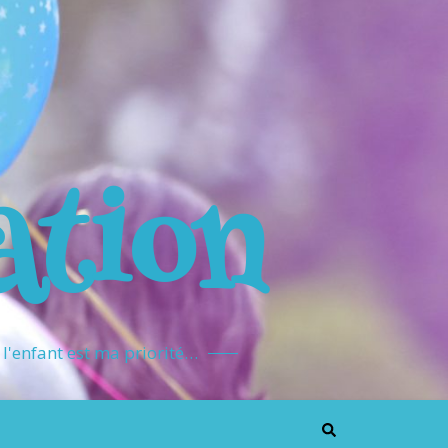
ation
l'enfant est ma priorité…