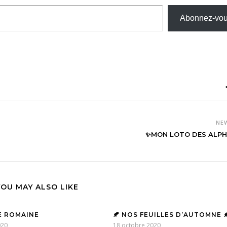
Abonnez-vo
NE
✨MON LOTO DES ALPH
YOU MAY ALSO LIKE
E ROMAINE
🍂 NOS FEUILLES D’AUTOMNE 
020
18 octobre 2020