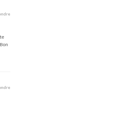
ondre
ite
 Bon
ondre