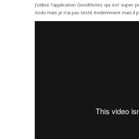
J’utilise l’application GoodNotes qui est super 
Xodo mais je n’ai pas testé évidemment mais il par