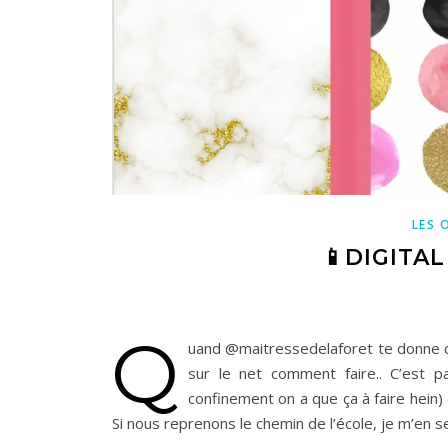
LES 
📱DIGITA
Q
uand @maitressedelaforet te donne de
sur le net comment faire.. C’est pa
confinement on a que ça à faire hein)
Si nous reprenons le chemin de l’école, je m’en serv