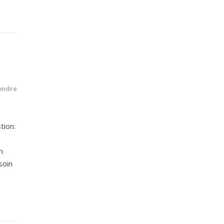
ondre
tion:
n
soin