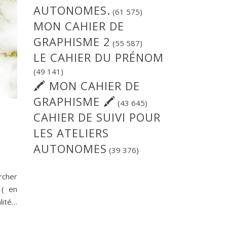
AUTONOMES.
(61 575)
MON CAHIER DE
GRAPHISME 2
(55 587)
LE CAHIER DU PRÉNOM
(49 141)
🖍 MON CAHIER DE
GRAPHISME 🖍
(43 645)
CAHIER DE SUIVI POUR
LES ATELIERS
AUTONOMES
(39 376)
rcher
 ( en
lité…