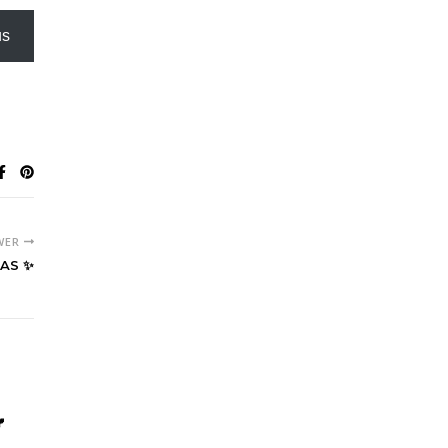
us
WER
AS ✨
