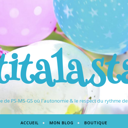
titalast
 de PS-MS-GS où l'autonomie & le respect du rythme de 
ACCUEIL
MON BLOG
BOUTIQUE