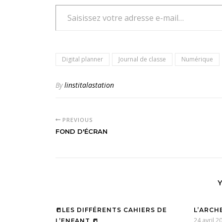
Saisissez votre adresse e-mail…
Digital planner
Journal de classe
Numérique
By
linstitalastation
PREVIOUS
FOND D'ÉCRAN
📒LES DIFFÉRENTS CAHIERS DE
L’ARCH
24 avril 2
L’ENFANT 📒