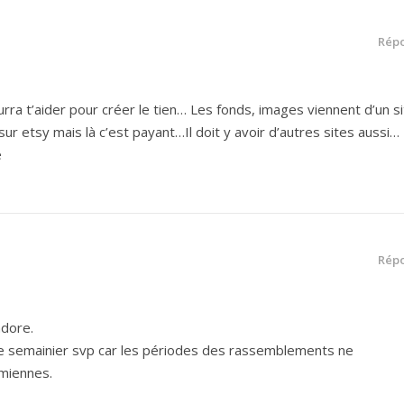
Rép
urra t’aider pour créer le tien… Les fonds, images viennent d’un s
sur etsy mais là c’est payant…Il doit y avoir d’autres sites aussi…
e
Rép
adore.
e semainier svp car les périodes des rassemblements ne
miennes.