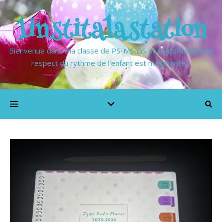
1institalastation
Bienvenue dans ma classe de PS-MS-GS où l'autonomie & le
respect du rythme de l'enfant est ma priorité…