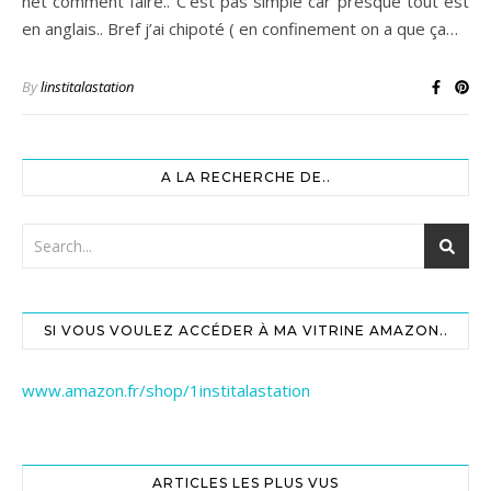
net comment faire.. C’est pas simple car presque tout est
en anglais.. Bref j’ai chipoté ( en confinement on a que ça…
By
linstitalastation
A LA RECHERCHE DE..
SI VOUS VOULEZ ACCÉDER À MA VITRINE AMAZON..
www.amazon.fr/shop/1institalastation
ARTICLES LES PLUS VUS