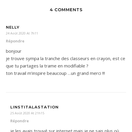
4 COMMENTS
NELLY
24 Août 2020 At 7h11
Répondre
bonjour
je trouve sympa la tranche des classeurs en crayon, est ce
que tu partages la trame en modifiable ?
ton travail m’inspire beaucoup …un grand merci !!!
LINSTITALASTATION
25 Août 2020 At 21h15
Répondre
je les avais trouvé sur internet mais je ne sais plus où…