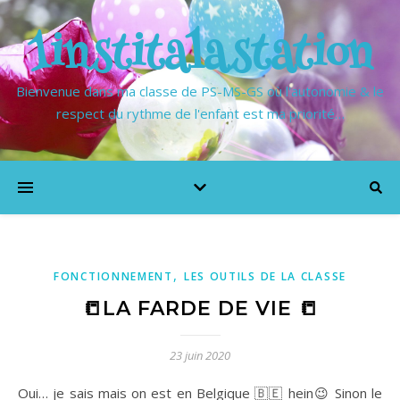
1institalastation
Bienvenue dans ma classe de PS-MS-GS où l'autonomie & le
respect du rythme de l'enfant est ma priorité…
,
FONCTIONNEMENT
LES OUTILS DE LA CLASSE
📒LA FARDE DE VIE 📒
23 juin 2020
Oui… je sais mais on est en Belgique 🇧🇪 hein😉 Sinon le