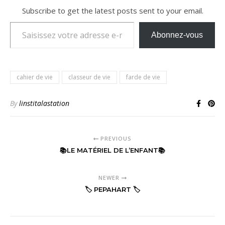
Subscribe to get the latest posts sent to your email.
Saisissez votre adresse e-mail…
Abonnez-vous
cahier de vie
classeur de vie
farde de vie
By
linstitalastation
PREVIOUS
📚LE MATÉRIEL DE L’ENFANT📚
NEWER
🏷 PEPAHART 🏷