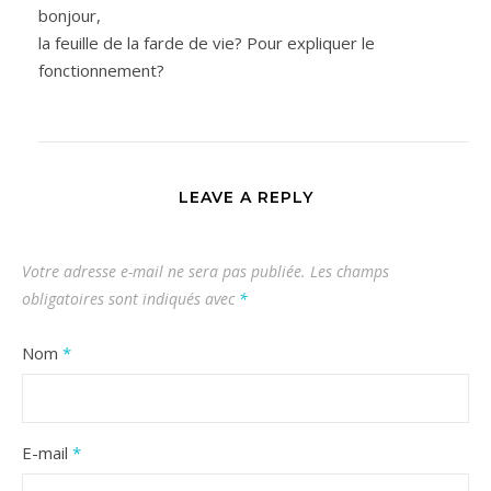
bonjour,
la feuille de la farde de vie? Pour expliquer le
fonctionnement?
LEAVE A REPLY
Votre adresse e-mail ne sera pas publiée.
Les champs
obligatoires sont indiqués avec
*
Nom
*
E-mail
*