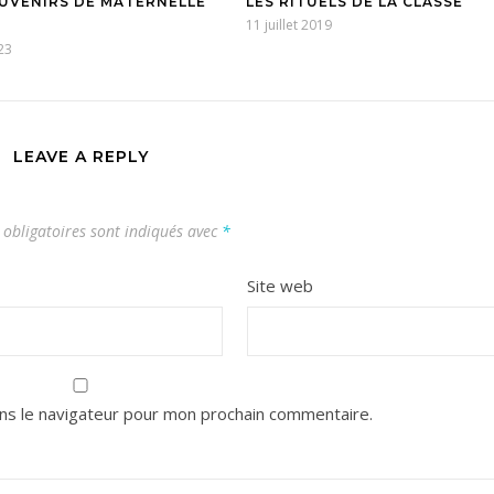
UVENIRS DE MATERNELLE
LES RITUELS DE LA CLASSE
11 juillet 2019
23
LEAVE A REPLY
obligatoires sont indiqués avec
*
Site web
ns le navigateur pour mon prochain commentaire.