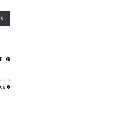
us
WER
CE 🦍