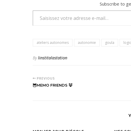
Subscribe to ge
Saisissez votre adresse e-mail…
ateliers autonomes
autonomie
goula
logi
By
linstitalastation
PREVIOUS
🦉MEMO FRIENDS 🦊