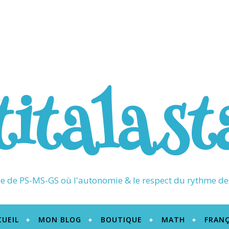
titalast
 de PS-MS-GS où l'autonomie & le respect du rythme de 
CUEIL
MON BLOG
BOUTIQUE
MATH
FRANÇ