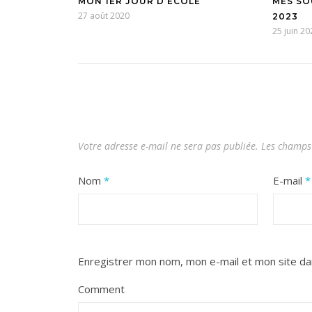
MON 1ER JOUR D’ÉCOLE
MES SO
27 août 2020
2023
25 juin 20
Votre adresse e-mail ne sera pas publiée.
Les champs 
Nom
*
E-mail
*
Enregistrer mon nom, mon e-mail et mon site da
Comment