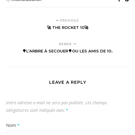
PREVIOUS
🚀 THE ROCKET 10🚀
NEWER
🌳L’ARBRE À SECOUER🌳OU LES AMIS DE 10..
LEAVE A REPLY
Votre adresse e-mail ne sera pas publiée.
Les champs
obligatoires sont indiqués avec
*
Nom
*