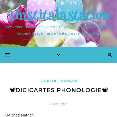
1institalastation
Bienvenue dans ma classe de PS-MS-GS où l'autonomie & le
respect du rythme de l'enfant est ma priorité…
,
ECOUTER
FRANÇAIS
🐒DIGICARTES PHONOLOGIE🐒
23 juin 2020
De chez Nathan