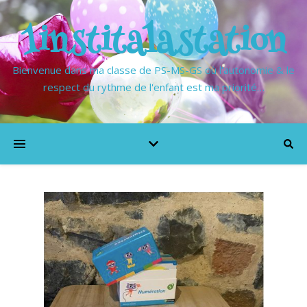
1institalastation
Bienvenue dans ma classe de PS-MS-GS où l'autonomie & le
respect du rythme de l'enfant est ma priorité…