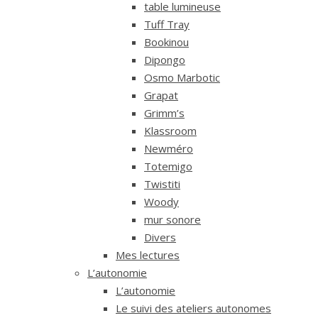
table lumineuse
Tuff Tray
Bookinou
Dipongo
Osmo Marbotic
Grapat
Grimm’s
Klassroom
Newméro
Totemigo
Twistiti
Woody
mur sonore
Divers
Mes lectures
L’autonomie
L’autonomie
Le suivi des ateliers autonomes