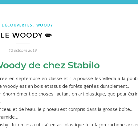
,
 DÉCOUVERTES
WOODY
️LE WOODY ✏️
12 octobre 2019
Woody de chez
Stabilo
rentrée en septembre en classe et il a poussé les Villeda à la pou
 le Woody est en bois et issus de forêts gérées durablement..
pour énormément de choses.. autant en art plastique, que pour écri
…
inceau et de l’eau.. le pinceau est compris dans la grosse boîte…
n humide…
shy.. Ici on les a utilisé en art plastique à la façon carbone arc-e