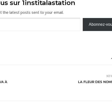
us sur 1institalastation
t the latest posts sent to your email.
Abonnez-vo
NE
VA À
LA FLEUR DES NOM