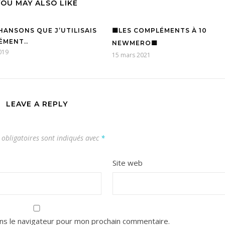
YOU MAY ALSO LIKE
CHANSONS QUE J’UTILISAIS
🟨LES COMPLÉMENTS À 10
MENT..
NEWMERO🟨
019
15 mars 2021
LEAVE A REPLY
obligatoires sont indiqués avec
*
Site web
ns le navigateur pour mon prochain commentaire.