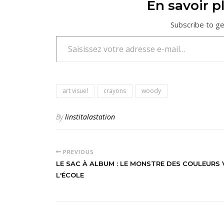
En savoir pl
Subscribe to ge
Saisissez votre adresse e-mail…
art visuel
crayons
woody
By
linstitalastation
PREVIOUS
LE SAC À ALBUM : LE MONSTRE DES COULEURS 
L'ÉCOLE