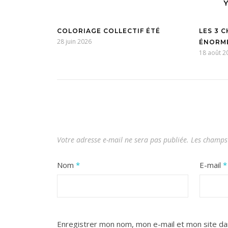
COLORIAGE COLLECTIF ÉTÉ
LES 3 
28 juin 2026
ÉNORMÉ
18 août 2
Votre adresse e-mail ne sera pas publiée.
Les champs 
Nom
*
E-mail
*
Enregistrer mon nom, mon e-mail et mon site da