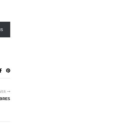
us
WER
BRES