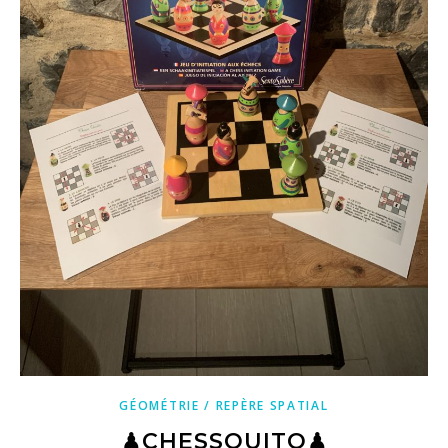
GÉOMÉTRIE / REPÈRE SPATIAL
♟CHESSQUITO♟