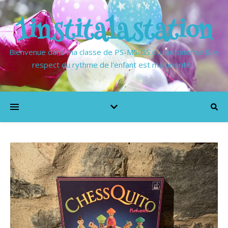
1institalastation
Bienvenue dans ma classe de PS-MS-GS où l'autonomie & le
respect du rythme de l'enfant est ma priorité…