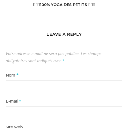
🧘🏼‍♀️100% YOGA DES PETITS 🧘🏻‍♂️
LEAVE A REPLY
Votre adresse e-mail ne sera pas publiée.
Les champs
obligatoires sont indiqués avec
*
Nom
*
E-mail
*
Site web