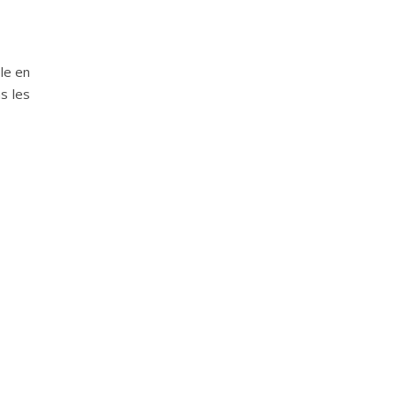
le en
s les