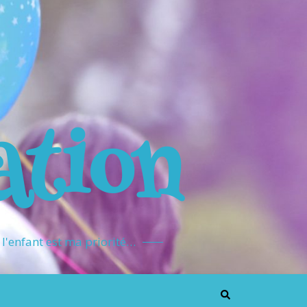
ation
l'enfant est ma priorité…