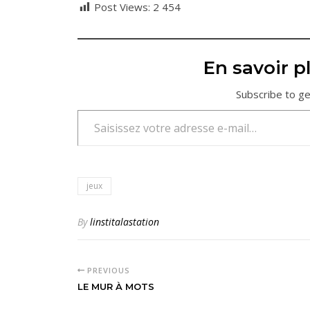
Post Views:
2 454
En savoir pl
Subscribe to ge
Saisissez votre adresse e-mail…
jeux
By
linstitalastation
PREVIOUS
LE MUR À MOTS