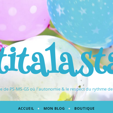
titalast
 de PS-MS-GS où l'autonomie & le respect du rythme de 
ACCUEIL
MON BLOG
BOUTIQUE