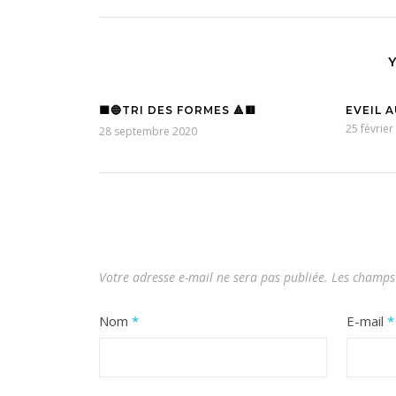
🟦🔵TRI DES FORMES 🔺🟥
EVEIL 
25 février
28 septembre 2020
Votre adresse e-mail ne sera pas publiée.
Les champs 
Nom
*
E-mail
*