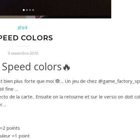
JEUX
PEED COLORS
9 novembre 2019
🔥Speed colors🔥
 est bien plus forte que moi 🙈… Un jeu de chez @game_factory_spie
té fine …
to de la carte.. Ensuite on la retourne et sur le verso on doit co
er…
 =2 points
uleur =1 point