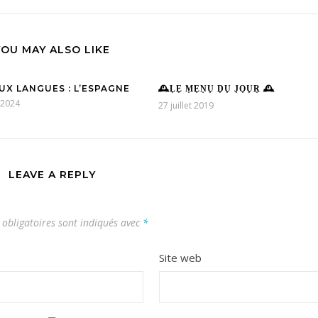
YOU MAY ALSO LIKE
AUX LANGUES : L’ESPAGNE
🕰L͙E͙ M͙E͙N͙U͙ D͙U͙ J͙O͙U͙R͙ 🕰
 2024
27 juillet 2019
LEAVE A REPLY
obligatoires sont indiqués avec
*
Site web