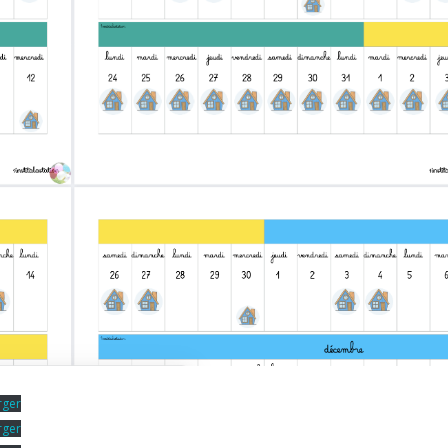
rger
rger