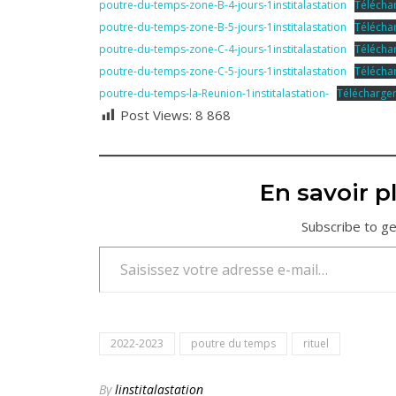
poutre-du-temps-zone-B-4-jours-1institalastation
Télécha
poutre-du-temps-zone-B-5-jours-1institalastation
Télécha
poutre-du-temps-zone-C-4-jours-1institalastation
Télécha
poutre-du-temps-zone-C-5-jours-1institalastation
Télécha
poutre-du-temps-la-Reunion-1institalastation-
Télécharge
Post Views:
8 868
En savoir pl
Subscribe to ge
Saisissez votre adresse e-mail…
2022-2023
poutre du temps
rituel
By
linstitalastation