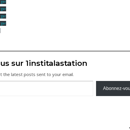
rger
rger
rger
rger
r
us sur 1institalastation
t the latest posts sent to your email.
Abonnez-vo