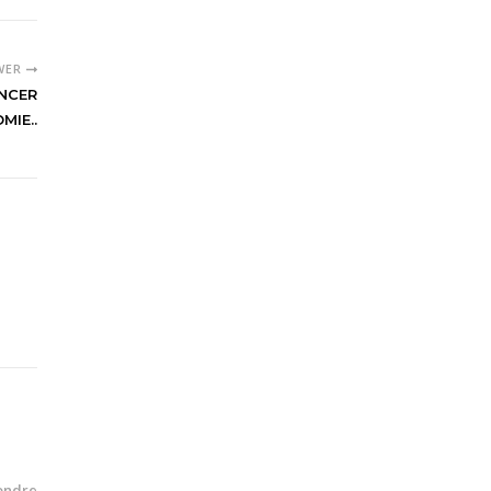
WER
ANCER
MIE..
ondre