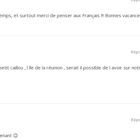
emps, et surtout merci de penser aux Français !!! Bonnes vacances 
Rép
t caillou , l île de la réunion , serait il possible de l avoir sur not
Rép
tenant 😉