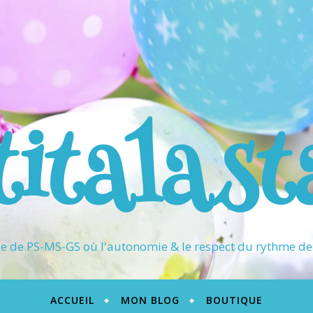
titalast
 de PS-MS-GS où l'autonomie & le respect du rythme de 
ACCUEIL
MON BLOG
BOUTIQUE