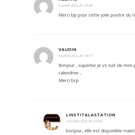
6 Juillet 2022 At 13h28
Merci bp pour cette jolie poutre du t
VAUDIN
6 Juillet 2022 At 17h17
Bonjour , superbe je vs suit de mon peti
calendrier ,
Merci bcp
LINSTITALASTATION
14 Juillet 2022 At 11h54
bonjour, elle est disponible main