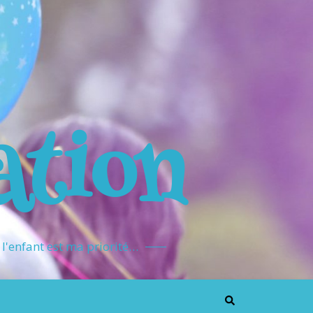
ation
l'enfant est ma priorité…