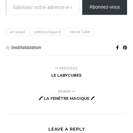
Abonnez-vous
art visuel
editions bayard
Hervé Tullet
By
linstitalastation
PREVIOUS
LE LABYCUBES
NEWER
🖍 LA FENÊTRE MAGIQUE 🖍
LEAVE A REPLY