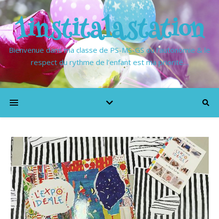
1institalastation
Bienvenue dans ma classe de PS-MS-GS où l'autonomie & le
respect du rythme de l'enfant est ma priorité…