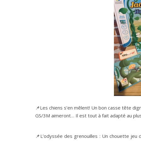
📌Les chiens s’en mêlent! Un bon casse tête dign
GS/3M aimeront… Il est tout à fait adapté au pl
📌L’odyssée des grenouilles : Un chouette jeu d