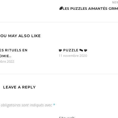
NE
🌈LES PUZZLES AIMANTÉS GRI
YOU MAY ALSO LIKE
LES RITUELS EN
🧩 PUZZLE 🔤 🧩
11 novembre 2020
MIE..
mbre 2022
LEAVE A REPLY
obligatoires sont indiqués avec
*