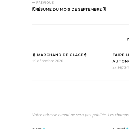
PREVIOUS
🗓RÉSUME DU MOIS DE SEPTEMBRE 🗓
🍦 MARCHAND DE GLACE🍦
FAIRE 
19 décembre 2020
AUTONO
27 septe
Votre adresse e-mail ne sera pas publiée.
Les champs 