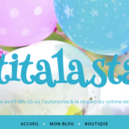
titalast
 de PS-MS-GS où l'autonomie & le respect du rythme de 
ACCUEIL
MON BLOG
BOUTIQUE