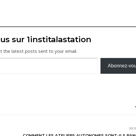
us sur 1institalastation
t the latest posts sent to your email.
Abonnez-vo
NE
COMMENT LES ATELIERS AUTONOMES SONT-ILS RAN