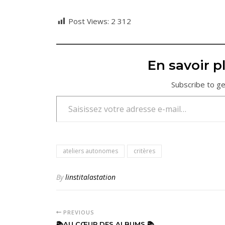
Post Views:
2 312
En savoir pl
Subscribe to ge
Saisissez votre adresse e-mail…
ateliers autonomes
critères
By
linstitalastation
PREVIOUS
📚AU CŒUR DES ALBUMS 📚