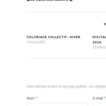
COLORIAGE COLLECTIF : HIVER
DIGITA
14 mars 2026
2024
20 juillet
Votre adresse e-mail ne sera pas publiée.
Les champs 
Nom
*
E-mail
*