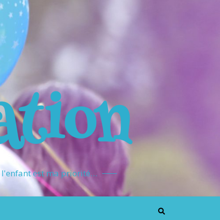
ation
l'enfant est ma priorité…