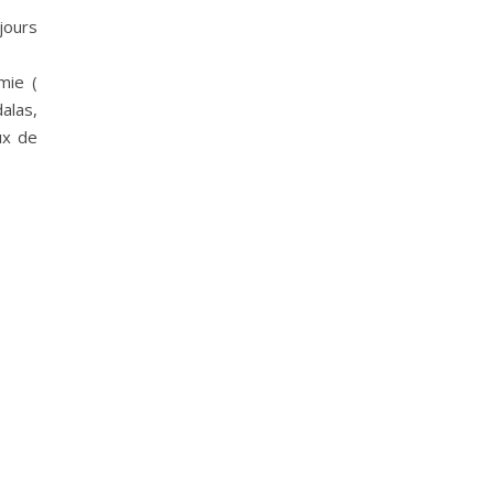
jours
mie (
alas,
ux de