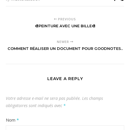
PREVIOUS
🎨PEINTURE AVEC UNE BILLE🎨
NEWER
COMMENT RÉALISER UN DOCUMENT POUR GOODNOTES..
LEAVE A REPLY
Votre adresse e-mail ne sera pas publiée.
Les champs
obligatoires sont indiqués avec
*
Nom
*