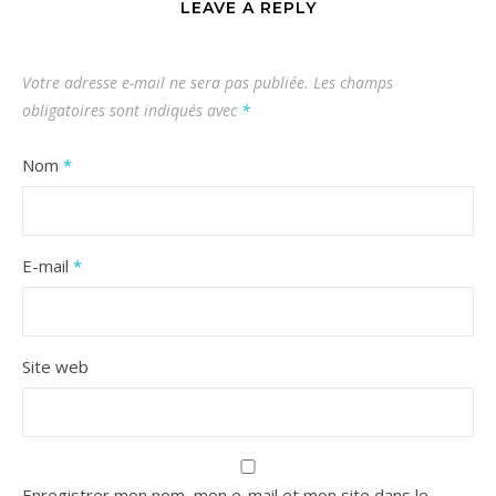
LEAVE A REPLY
Votre adresse e-mail ne sera pas publiée.
Les champs
obligatoires sont indiqués avec
*
Nom
*
E-mail
*
Site web
Enregistrer mon nom, mon e-mail et mon site dans le