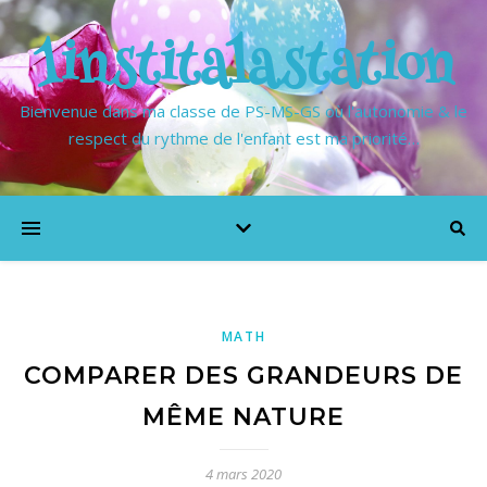
1institalastation
Bienvenue dans ma classe de PS-MS-GS où l'autonomie & le
respect du rythme de l'enfant est ma priorité…
MATH
COMPARER DES GRANDEURS DE
MÊME NATURE
4 mars 2020