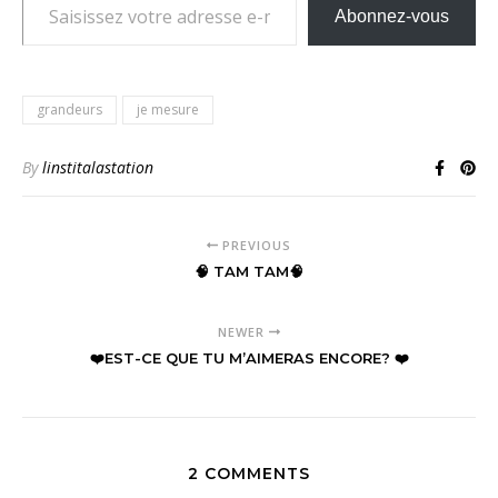
Abonnez-vous
grandeurs
je mesure
By
linstitalastation
PREVIOUS
🧠 TAM TAM🧠
NEWER
❤️EST-CE QUE TU M’AIMERAS ENCORE? ❤️
2 COMMENTS