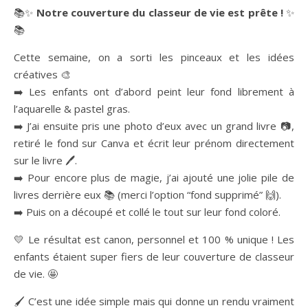
📚✨
Notre couverture du classeur de vie est prête !
✨
📚
Cette semaine, on a sorti les pinceaux et les idées
créatives 🎨
➡️ Les enfants ont d’abord peint leur fond librement à
l’aquarelle & pastel gras.
➡️ J’ai ensuite pris une photo d’eux avec un grand livre 📷,
retiré le fond sur Canva et écrit leur prénom directement
sur le livre 🖊️.
➡️ Pour encore plus de magie, j’ai ajouté une jolie pile de
livres derrière eux 📚 (merci l’option “fond supprimé” 🙌).
➡️ Puis on a découpé et collé le tout sur leur fond coloré.
💛 Le résultat est canon, personnel et 100 % unique ! Les
enfants étaient super fiers de leur couverture de classeur
de vie. 🤩
🖌️ C’est une idée simple mais qui donne un rendu vraiment