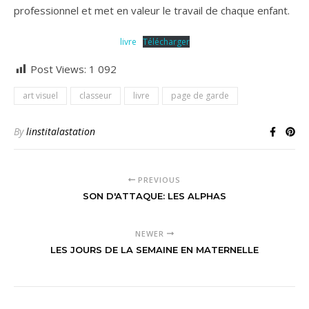
professionnel et met en valeur le travail de chaque enfant.
livre
Télécharger
Post Views:
1 092
art visuel
classeur
livre
page de garde
By
linstitalastation
PREVIOUS
SON D'ATTAQUE: LES ALPHAS
NEWER
LES JOURS DE LA SEMAINE EN MATERNELLE