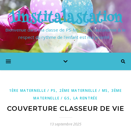
1institalastation
Bienvenue dans ma classe de PS-MS-GS où l'autonomie & le
respect du rythme de l'enfant est ma priorité…
,
,
1ÈRE MATERNELLE / PS
2ÈME MATERNELLE / MS
3ÈME
,
MATERNELLE / GS
LA RENTRÉE
COUVERTURE CLASSEUR DE VIE
13 septembre 2025