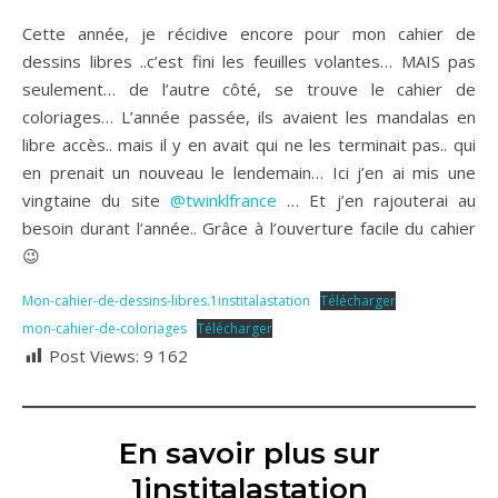
Cette année, je récidive encore pour mon cahier de
dessins libres ..c’est fini les feuilles volantes… MAIS pas
seulement… de l’autre côté, se trouve le cahier de
coloriages… L’année passée, ils avaient les mandalas en
libre accès.. mais il y en avait qui ne les terminait pas.. qui
en prenait un nouveau le lendemain… Ici j’en ai mis une
vingtaine du site
@twinklfrance
… Et j’en rajouterai au
besoin durant l’année.. Grâce à l’ouverture facile du cahier
😉
Mon-cahier-de-dessins-libres.1institalastation
Télécharger
mon-cahier-de-coloriages
Télécharger
Post Views:
9 162
En savoir plus sur
1institalastation