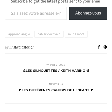
Subscribe to get the latest posts sent to your email.
Saisissez votre adresse e-mail…
Abonnez-vous
apprentilangue
cahier decrivain
mur à mots
By
linstitalastation
PREVIOUS
🎨LES SILHOUETTES / KEITH HARING 🎨
NEWER
📒LES DIFFÉRENTS CAHIERS DE L’ENFANT 📒