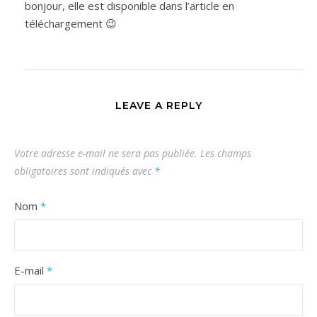
bonjour, elle est disponible dans l’article en
téléchargement 😉
LEAVE A REPLY
Votre adresse e-mail ne sera pas publiée.
Les champs
obligatoires sont indiqués avec
*
Nom
*
E-mail
*