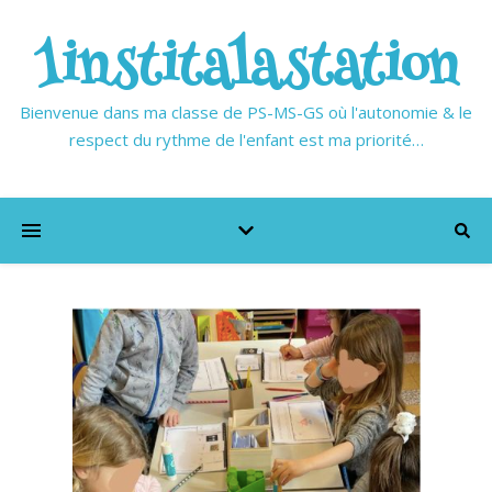
1institalastation
Bienvenue dans ma classe de PS-MS-GS où l'autonomie & le
respect du rythme de l'enfant est ma priorité…