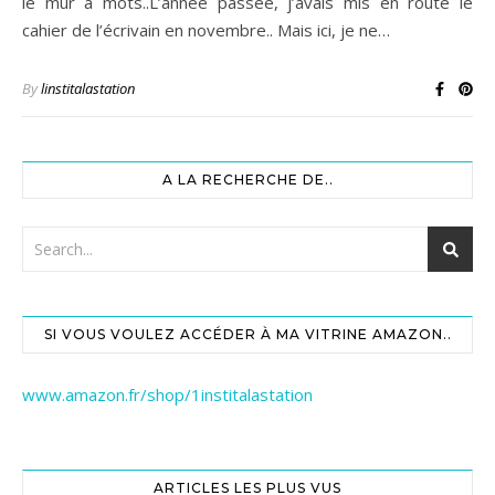
le mur à mots..L’année passée, j’avais mis en route le
cahier de l’écrivain en novembre.. Mais ici, je ne…
By
linstitalastation
A LA RECHERCHE DE..
SI VOUS VOULEZ ACCÉDER À MA VITRINE AMAZON..
www.amazon.fr/shop/1institalastation
ARTICLES LES PLUS VUS