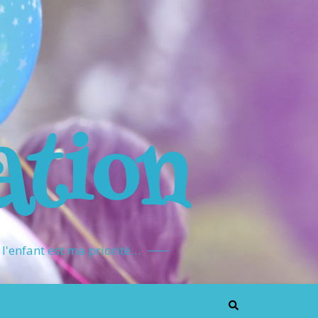
ation
l'enfant est ma priorité…