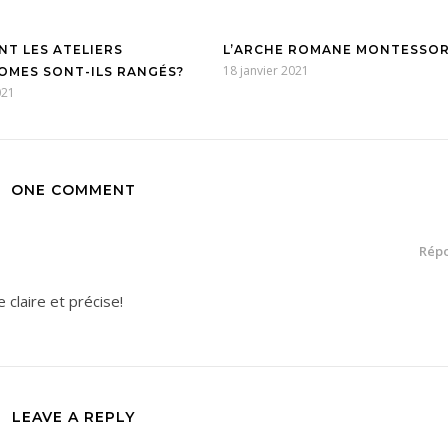
T LES ATELIERS
L’ARCHE ROMANE MONTESSOR
18 janvier 2021
MES SONT-ILS RANGÉS?
021
ONE COMMENT
Rép
e claire et précise!
LEAVE A REPLY