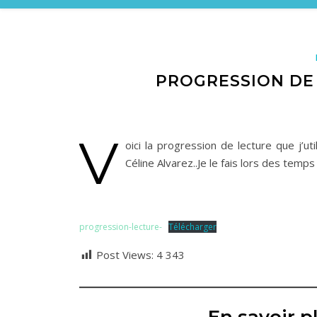
PROGRESSION DE
V
oici la progression de lecture que j’ut
Céline Alvarez..Je le fais lors des tem
progression-lecture-
Télécharger
Post Views:
4 343