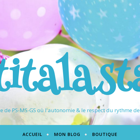
titalast
 de PS-MS-GS où l'autonomie & le respect du rythme de 
ACCUEIL
MON BLOG
BOUTIQUE