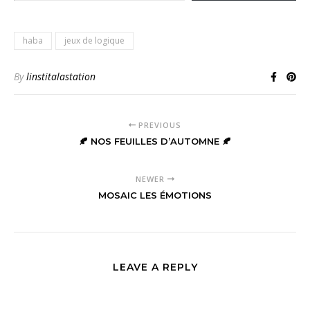
haba
jeux de logique
By
linstitalastation
PREVIOUS
🍂 NOS FEUILLES D’AUTOMNE 🍂
NEWER
MOSAIC LES ÉMOTIONS
LEAVE A REPLY