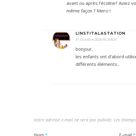
avant ou après l’écoline? Aviez vo
même façon ? Merci !
LINSTITALASTATION
31 Octobre 2020 At 20h25
bonjour,
les enfants ont d’abord utilisé
différents éléments..
Votre adresse e-mail ne sera pas publiée.
Les champs 
Nom
*
E-mail
*