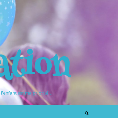
ation
l'enfant est ma priorité…