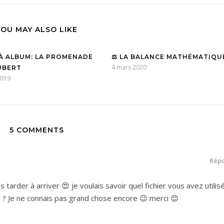
YOU MAY ALSO LIKE
 À ALBUM: LA PROMENADE
⚖️ LA BALANCE MATHÉMATIQUE
4 mars 2020
UBERT
 2019
5 COMMENTS
Rép
 tarder à arriver 😍 je voulais savoir quel fichier vous avez utilis
p ? Je ne connais pas grand chose encore 😉 merci 😊