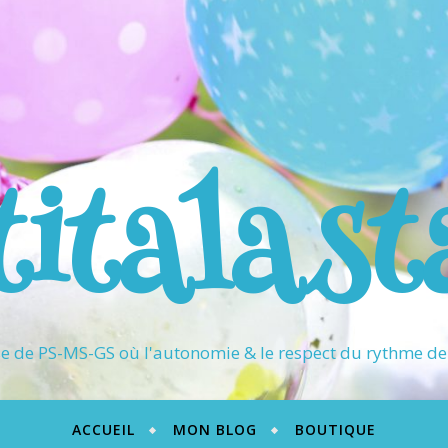
titalast
 de PS-MS-GS où l'autonomie & le respect du rythme de 
ACCUEIL
MON BLOG
BOUTIQUE