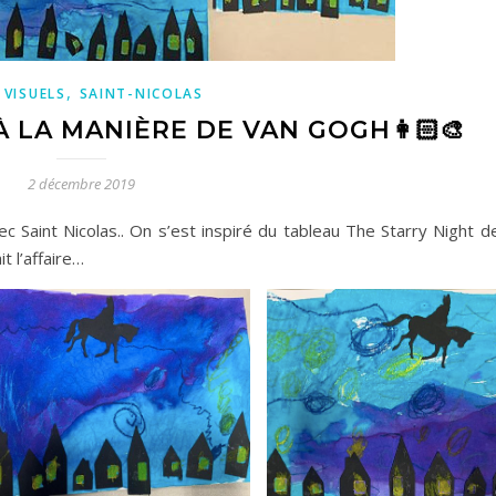
,
 VISUELS
SAINT-NICOLAS
 À LA MANIÈRE DE VAN GOGH👩🏻‍🎨
2 décembre 2019
avec Saint Nicolas.. On s’est inspiré du tableau The Starry Night 
t l’affaire…