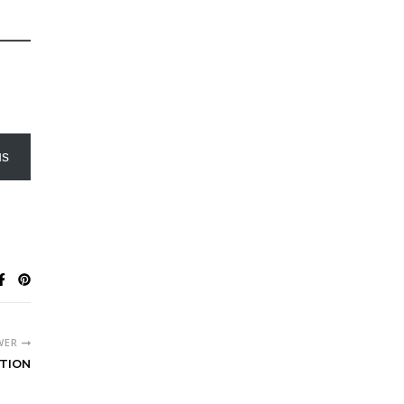
us
WER
TION