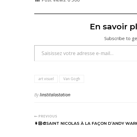
En savoir pl
Subscribe to ge
Saisissez votre adresse e-mail…
art visuel
Van Gogh
By
linstitalastation
PREVIOUS
👩🏻‍🎨SAINT NICOLAS À LA FAÇON D’ANDY WARHO