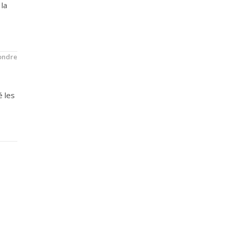
 la
ondre
é les