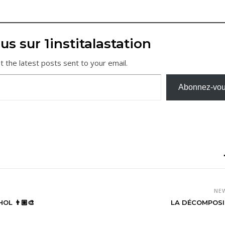
us sur 1institalastation
t the latest posts sent to your email.
Abonnez-vo
NE
L 👨🏼‍🎨
LA DÉCOMPOSI