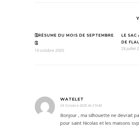
🗓RÉSUME DU MOIS DE SEPTEMBRE
LE SAC
DE FLA
🗓
28 juillet
10 octobre 2020
WATELET
24 Octobre 2020 At 21h43
Bonjour , ma silhouette ne devrait pas
pour saint Nicolas et les maisons sv