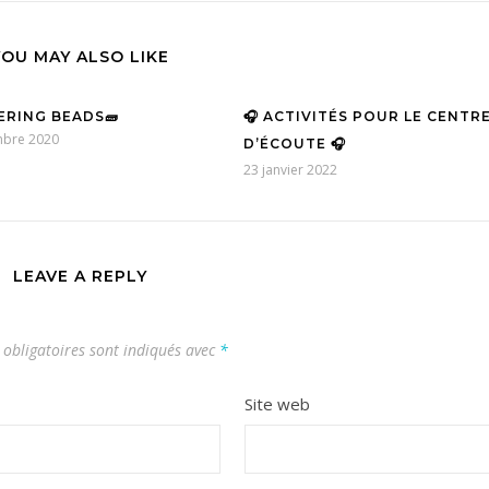
YOU MAY ALSO LIKE
ERING BEADS🧱
🎧 ACTIVITÉS POUR LE CENTR
mbre 2020
D’ÉCOUTE 🎧
23 janvier 2022
LEAVE A REPLY
obligatoires sont indiqués avec
*
Site web