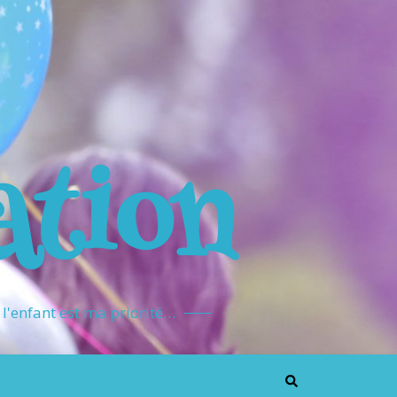
ation
l'enfant est ma priorité…