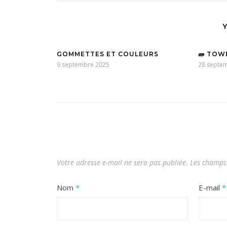
GOMMETTES ET COULEURS
🧱 TOW
9 septembre 2025
28 septe
Votre adresse e-mail ne sera pas publiée.
Les champs 
Nom
*
E-mail
*