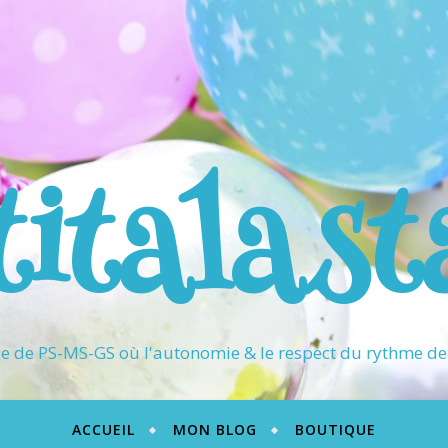
titalast
 de PS-MS-GS où l'autonomie & le respect du rythme de 
ACCUEIL
MON BLOG
BOUTIQUE