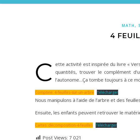
,
MATH
4 FEUI
C
ette activité est inspirée du livre « V
quantités, trouver le complément d’
l’autonome…Ça tombe toujours à ce mom
Comptine: 4-feuilles-sur-un-arbre
Télécharger
Nous manipulons à l’aide de l’arbre et des feuille
Ensuite, les enfants peuvent retrouver le matéri
Cartes :décomposition-4-feuilles
Télécharger
Post Views:
7 021