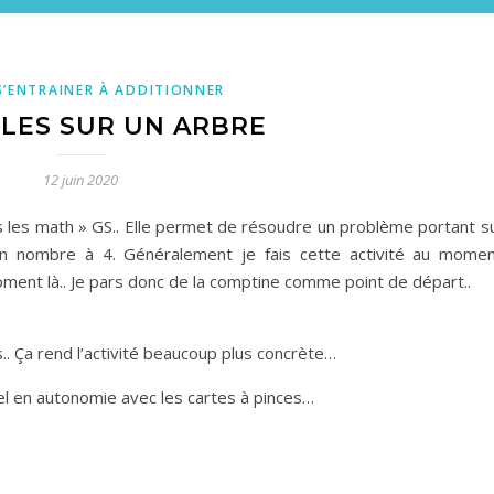
S’ENTRAINER À ADDITIONNER
LLES SUR UN ARBRE
12 juin 2020
ers les math » GS.. Elle permet de résoudre un problème portant su
un nombre à 4. Généralement je fais cette activité au mome
ent là.. Je pars donc de la comptine comme point de départ..
s.. Ça rend l’activité beaucoup plus concrète…
el en autonomie avec les cartes à pinces…