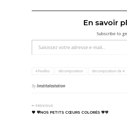
En savoir pl
Subscribe to ge
Saisissez votre adresse e-mail…
4 feuilles
décomposition
decomposition de 4
By
linstitalastation
PREVIOUS
🧡 💜NOS PETITS CŒURS COLORÉS 💚💛