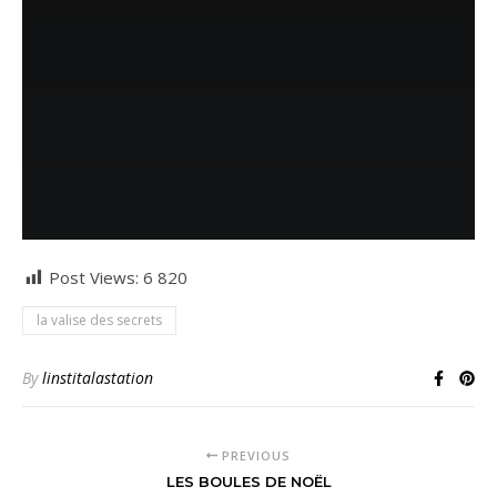
Post Views:
6 820
la valise des secrets
By
linstitalastation
PREVIOUS
LES BOULES DE NOËL