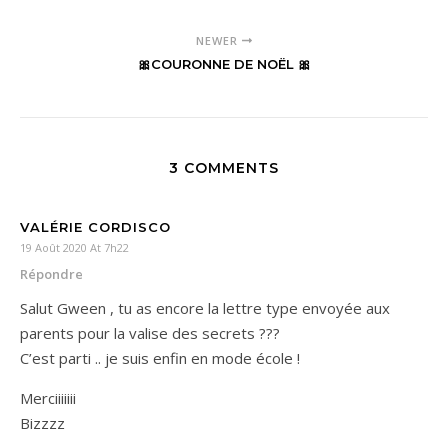
NEWER
🎀COURONNE DE NOËL 🎀
3 COMMENTS
VALÉRIE CORDISCO
19 Août 2020 At 7h22
Répondre
Salut Gween , tu as encore la lettre type envoyée aux
parents pour la valise des secrets ???
C’est parti .. je suis enfin en mode école !
Merciiiiiii
Bizzzz