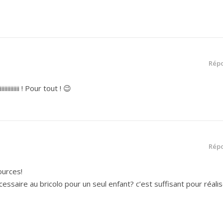
Rép
iiiiiiiiiiiiiiii ! Pour tout ! 😉
Rép
ources!
ssaire au bricolo pour un seul enfant? c’est suffisant pour réali