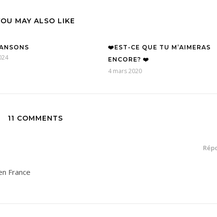
YOU MAY ALSO LIKE
HANSONS
❤️EST-CE QUE TU M’AIMERAS
024
ENCORE? ❤️
4 mars 2020
11 COMMENTS
Rép
 en France