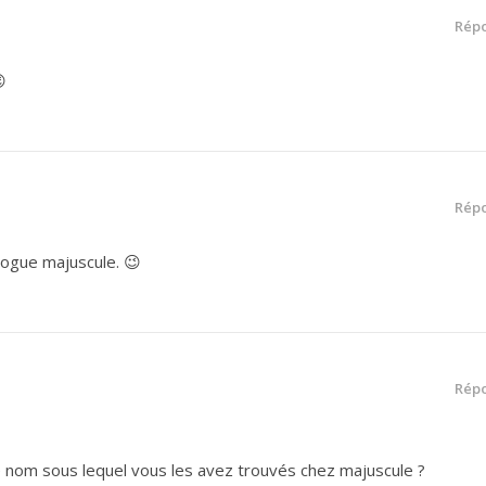
Rép

Rép
alogue majuscule. 😉
Rép
e nom sous lequel vous les avez trouvés chez majuscule ?