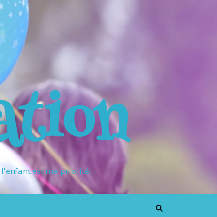
ation
l'enfant est ma priorité…