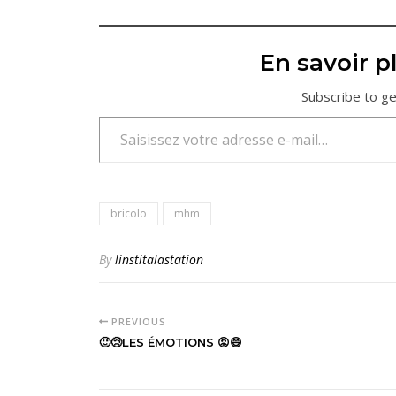
En savoir pl
Subscribe to ge
Saisissez votre adresse e-mail…
bricolo
mhm
By
linstitalastation
PREVIOUS
🙂😢LES ÉMOTIONS 😡😄