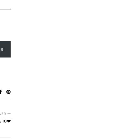
us
WER
 10💔