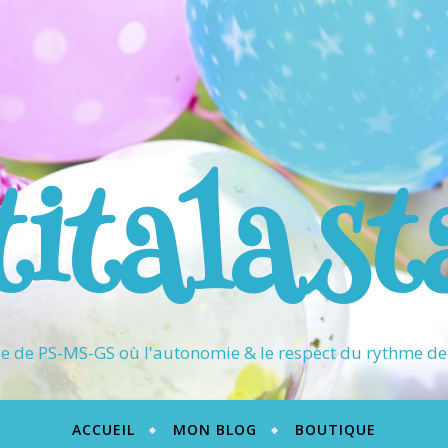
titalast
 de PS-MS-GS où l'autonomie & le respect du rythme de 
ACCUEIL
MON BLOG
BOUTIQUE