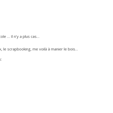
cole … Il n’y a plus cas…
x, le scrapbooking, me voilà à manier le bois…
: