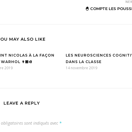
NE
🐣 COMPTE LES POUSS
YOU MAY ALSO LIKE
SAINT NICOLAS À LA FAÇON
LES NEUROSCIENCES COGNITI
WARHOL 👨🏼‍🎨
DANS LA CLASSE
re 2019
14 novembre 2019
LEAVE A REPLY
obligatoires sont indiqués avec
*