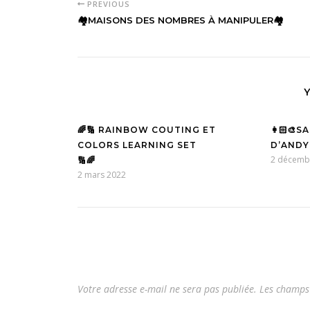
PREVIOUS
🏘MAISONS DES NOMBRES À MANIPULER🏘
🌈🔢 RAINBOW COUTING ET
👩🏻‍🎨
COLORS LEARNING SET
D’ANDY 
2 décemb
🔢🌈
2 mars 2022
Votre adresse e-mail ne sera pas publiée.
Les champs 