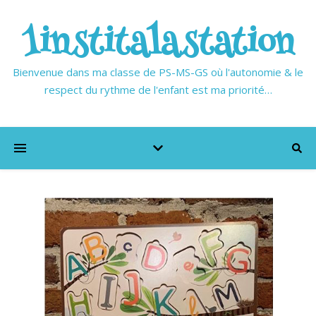
1institalastation
Bienvenue dans ma classe de PS-MS-GS où l'autonomie & le
respect du rythme de l'enfant est ma priorité…