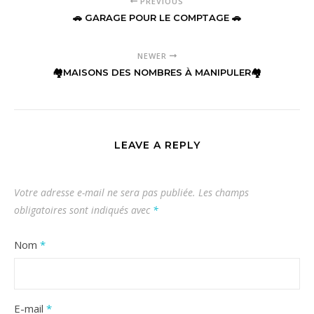
PREVIOUS
🚗 GARAGE POUR LE COMPTAGE 🚗
NEWER
🏘MAISONS DES NOMBRES À MANIPULER🏘
LEAVE A REPLY
Votre adresse e-mail ne sera pas publiée.
Les champs
obligatoires sont indiqués avec
*
Nom
*
E-mail
*