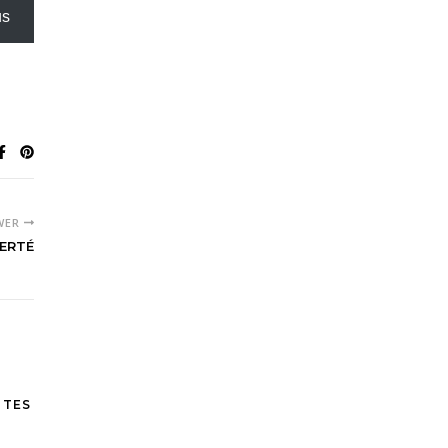
us
WER
IERTÉ
 TES