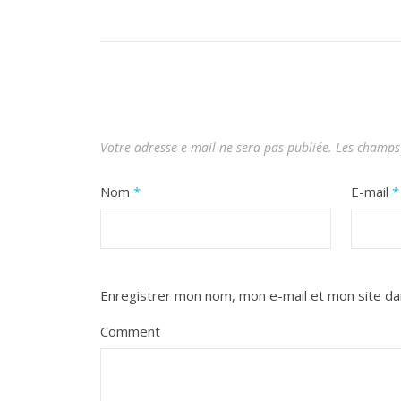
Votre adresse e-mail ne sera pas publiée.
Les champs 
Nom
*
E-mail
*
Enregistrer mon nom, mon e-mail et mon site da
Comment