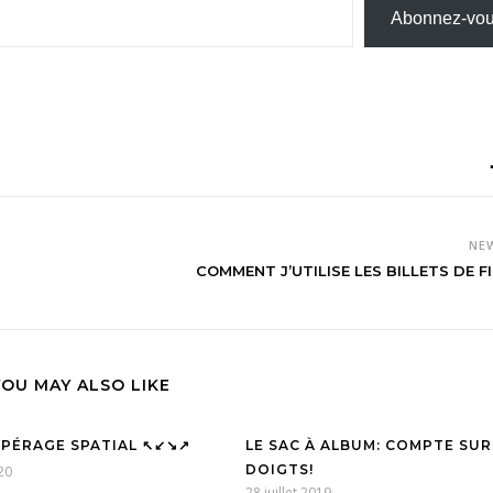
Abonnez-vo
NE
COMMENT J’UTILISE LES BILLETS DE F
YOU MAY ALSO LIKE
REPÉRAGE SPATIAL ↖️↙️↘️↗️
LE SAC À ALBUM: COMPTE SUR
DOIGTS!
20
28 juillet 2019