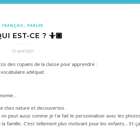
,
FRANÇAIS
PARLER
♀️QUI EST-CE ? 🤷🏾
12 avril 2021
otos des copains de la classe pour apprendre :
e vocabulaire adéquat.
tonomie…
t de chez nature et decouvertes .
on peut aussi comme je l’ai fait le personnaliser avec les photo
la famille.. C’est tellement plus motivant pour les enfants… Et ça