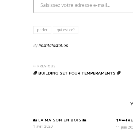
parler
qui est-ce?
By
linstitalastation
PREVIOUS
🌈 BUILDING SET FOUR TEMPERAMENTS 🌈
🏡 LA MAISON EN BOIS 🏡
⬆️⬅️➡️⬇️
1 avril 2020
11 juin 20