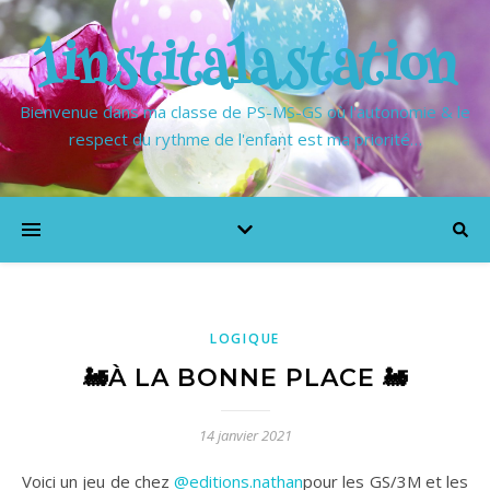
1institalastation
Bienvenue dans ma classe de PS-MS-GS où l'autonomie & le
respect du rythme de l'enfant est ma priorité…
LOGIQUE
🚂À LA BONNE PLACE 🚂
14 janvier 2021
Voici un jeu de chez
@editions.nathan
pour les GS/3M et les