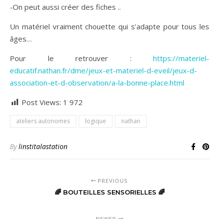
-On peut aussi créer des fiches ..
Un matériel vraiment chouette qui s’adapte pour tous les
âges…
Pour le retrouver :
https://materiel-
educatif.nathan.fr/dme/jeux-et-materiel-d-eveil/jeux-d-
association-et-d-observation/a-la-bonne-place.html
Post Views:
1 972
ateliers autonomes
logique
nathan
By
linstitalastation
PREVIOUS
🌈 BOUTEILLES SENSORIELLES 🌈
NEWER