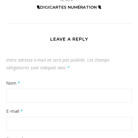
🐈DIGICARTES NUMÉRATION 🐈
LEAVE A REPLY
Votre adresse e-mail ne sera pas publiée.
Les champs
obligatoires sont indiqués avec
*
Nom
*
E-mail
*