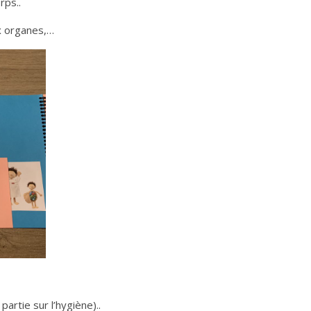
rps..
ux organes,…
artie sur l’hygiène)..