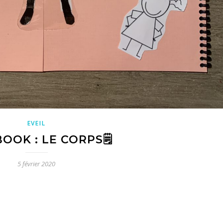
EVEIL
BOOK : LE CORPS🗒
5 février 2020