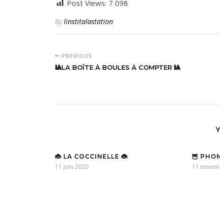
Post Views:
7 098
By
linstitalastation
PREVIOUS
🎱LA BOÎTE À BOULES À COMPTER 🎱
🐞 LA COCCINELLE 🐞
🦉 PHO
11 juin 2020
11 novem