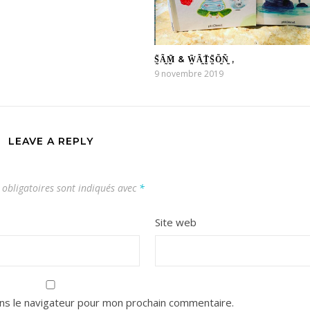
S̰̃Ã̰M̰̃ & W̰̃Ã̰T̰̃S̰̃Õ̰Ñ̰ ,
9 novembre 2019
LEAVE A REPLY
obligatoires sont indiqués avec
*
Site web
ns le navigateur pour mon prochain commentaire.