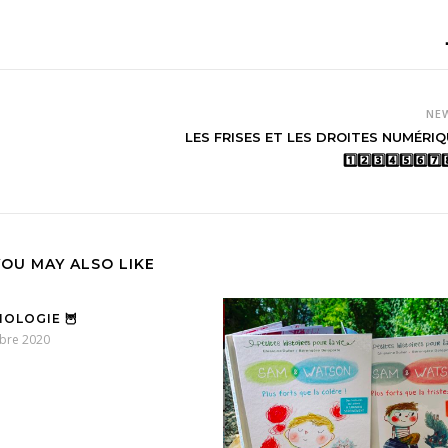
NE
LES FRISES ET LES DROITES NUMÉRIQU
1️⃣2️⃣3️⃣4️⃣5️⃣6️⃣7️⃣
YOU MAY ALSO LIKE
NOLOGIE 🦉
bre 2020