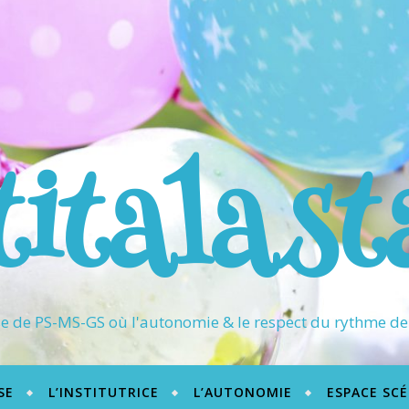
titalast
 de PS-MS-GS où l'autonomie & le respect du rythme de 
SE
L’INSTITUTRICE
L’AUTONOMIE
ESPACE SC