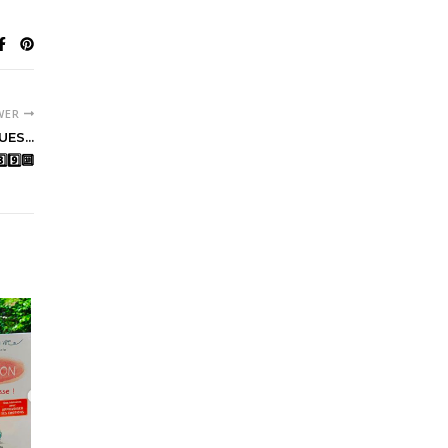
WER
ES...
8️⃣9️⃣🔟