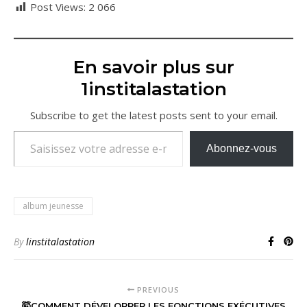
Post Views:
2 066
En savoir plus sur
1institalastation
Subscribe to get the latest posts sent to your email.
Saisissez votre adresse e-mail…
Abonnez-vous
album jeunesse
By
linstitalastation
PREVIOUS
🤯COMMENT DÉVELOPPER LES FONCTIONS EXÉCUTIVES