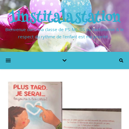
1institalastation
Bienvenue dans ma classe de PS-MS-GS où l'autonomie & le
respect du rythme de l'enfant est ma priorité…