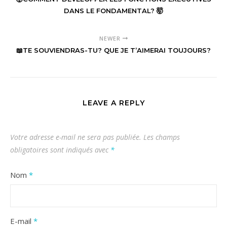
DANS LE FONDAMENTAL? 🤯
NEWER
📖TE SOUVIENDRAS-TU? QUE JE T’AIMERAI TOUJOURS?
LEAVE A REPLY
Votre adresse e-mail ne sera pas publiée.
Les champs
obligatoires sont indiqués avec
*
Nom
*
E-mail
*