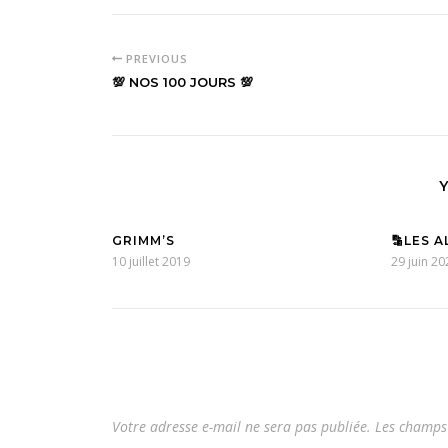
PREVIOUS
💯 NOS 100 JOURS 💯
GRIMM’S
🔡LES 
10 juillet 2019
29 juin 20
Votre adresse e-mail ne sera pas publiée.
Les champs 