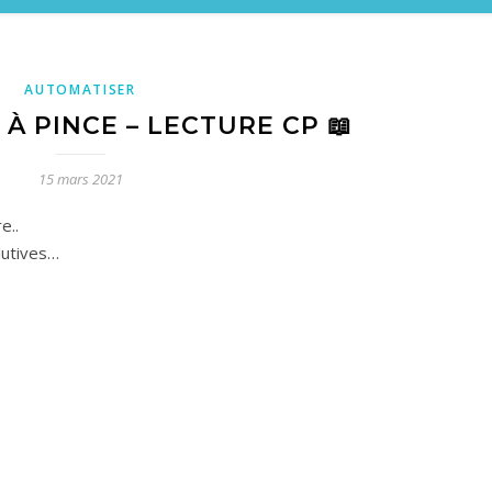
AUTOMATISER
 À PINCE – LECTURE CP 📖
15 mars 2021
re..
olutives…