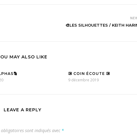
NE
🎨LES SILHOUETTES / KEITH HARI
YOU MAY ALSO LIKE
ALPHAS🔡
💽 COIN ÉCOUTE 💽
20
9 décembre 2019
LEAVE A REPLY
obligatoires sont indiqués avec
*