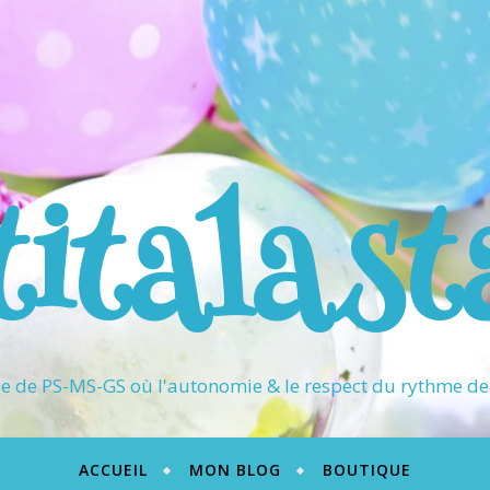
titalast
 de PS-MS-GS où l'autonomie & le respect du rythme de 
ACCUEIL
MON BLOG
BOUTIQUE