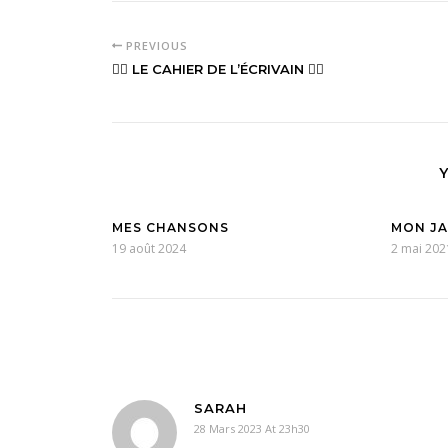
PREVIOUS
✍🏼 LE CAHIER DE L’ÉCRIVAIN ✍🏼
MES CHANSONS
MON JA
19 août 2024
2 mai 202
SARAH
28 Mars 2023 At 23h30