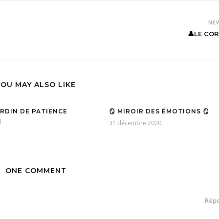
NE
👤LE COR
YOU MAY ALSO LIKE
RDIN DE PATIENCE
🪞 MIROIR DES ÉMOTIONS 🪞
1
31 décembre 2020
ONE COMMENT
Rép