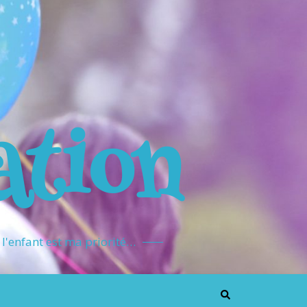
ation
l'enfant est ma priorité…