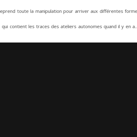
ui reprend toute la manipulation pour arriver aux différentes form
 qui contient les traces des ateliers autonomes quand il y en a.. 