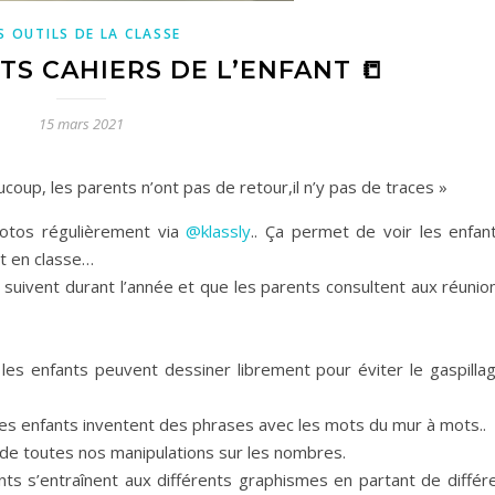
S OUTILS DE LA CLASSE
TS CAHIERS DE L’ENFANT 📒
15 mars 2021
up, les parents n’ont pas de retour,il n’y pas de traces »
photos régulièrement via
@klassly
.. Ça permet de voir les enfan
nt en classe…
es suivent durant l’année et que les parents consultent aux réunio
ù les enfants peuvent dessiner librement pour éviter le gaspilla
el les enfants inventent des phrases avec les mots du mur à mots..
 de toutes nos manipulations sur les nombres.
ants s’entraînent aux différents graphismes en partant de différ