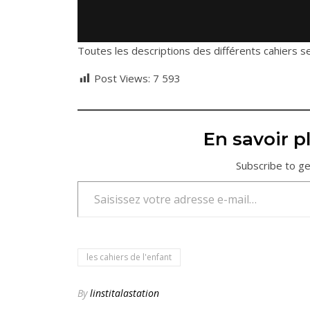
Toutes les descriptions des différents cahiers 
Post Views:
7 593
En savoir pl
Subscribe to ge
Saisissez votre adresse e-mail…
les cahiers de l'enfant
By
linstitalastation