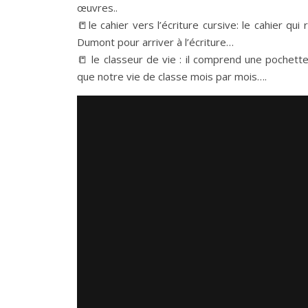
œuvres..
📒le cahier vers l’écriture cursive: le cahier q
Dumont pour arriver à l’écriture…
📒 le classeur de vie : il comprend une pochette
que notre vie de classe mois par mois….