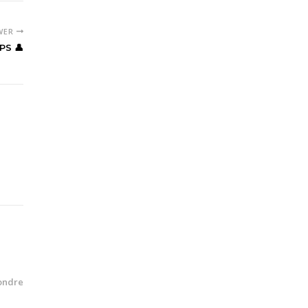
WER
PS 👤
ondre