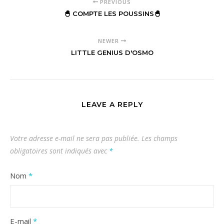
PREVIOUS
🐣 COMPTE LES POUSSINS🐣
NEWER
LITTLE GENIUS D'OSMO
LEAVE A REPLY
Votre adresse e-mail ne sera pas publiée.
Les champs
obligatoires sont indiqués avec
*
Nom
*
E-mail
*