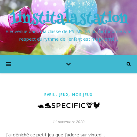
1institalastation
Bienvenue dans ma classe de PS-MS-GS où l'autonomie & le
respect du rythme de l'enfant est ma priorité…
,
,
EVEIL
JEUX
NOS JEUX
🐢🐬SPECIFIC🦒🐓
11 novembre 2020
J’ai déniché ce petit jeu que j’adore sur vinted…