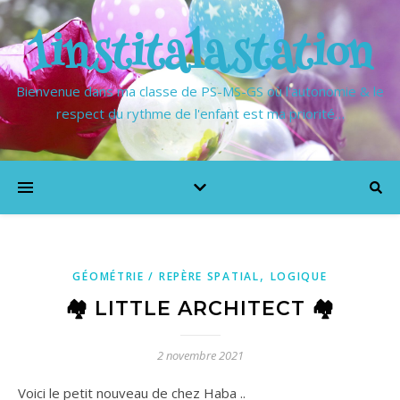
1institalastation
Bienvenue dans ma classe de PS-MS-GS où l'autonomie & le
respect du rythme de l'enfant est ma priorité…
,
GÉOMÉTRIE / REPÈRE SPATIAL
LOGIQUE
🏘 LITTLE ARCHITECT 🏘
2 novembre 2021
Voici le petit nouveau de chez Haba ..