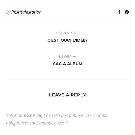
By
linstitalastation
PREVIOUS
C'EST QUOI L'IDÉE?
NEWER
SAC À ALBUM
LEAVE A REPLY
Votre adresse e-mail ne sera pas publiée.
Les champs
obligatoires sont indiqués avec
*