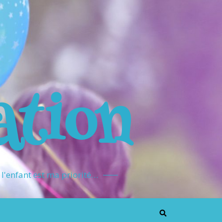
ation
l'enfant est ma priorité…