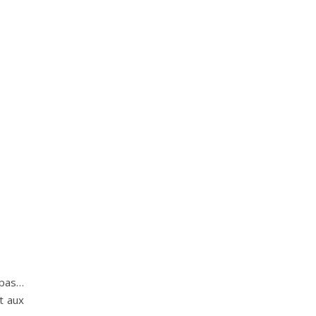
 pas…
t aux