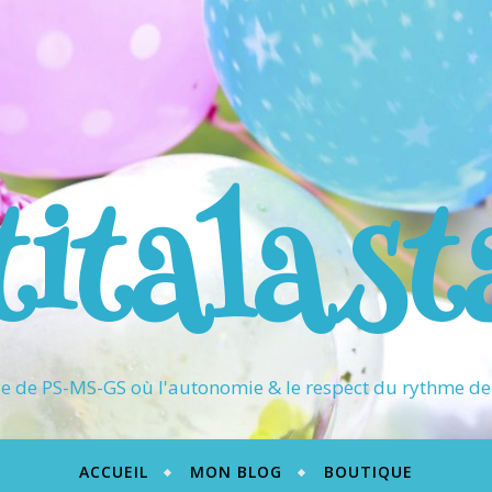
titalast
 de PS-MS-GS où l'autonomie & le respect du rythme de 
ACCUEIL
MON BLOG
BOUTIQUE