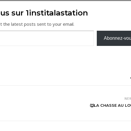
us sur 1institalastation
t the latest posts sent to your email.
Abonnez-vo
NE
🐺LA CHASSE AU LO