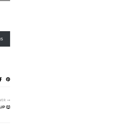
us
WER
UP 🐺