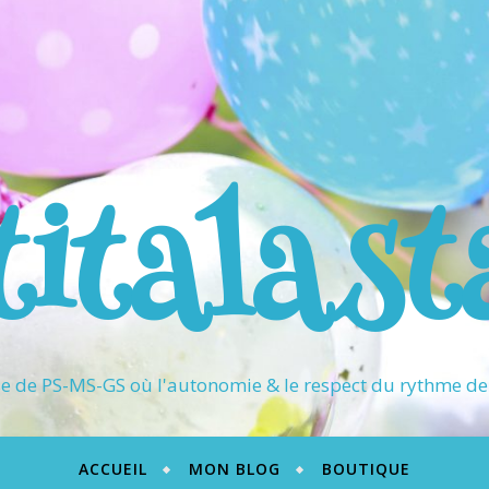
titalast
 de PS-MS-GS où l'autonomie & le respect du rythme de 
ACCUEIL
MON BLOG
BOUTIQUE