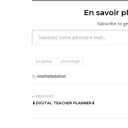
En savoir pl
Subscribe to ge
Saisissez votre adresse e-mail…
les alphas
phonologie
By
linstitalastation
PREVIOUS
📱DIGITAL TEACHER PLANNER📱