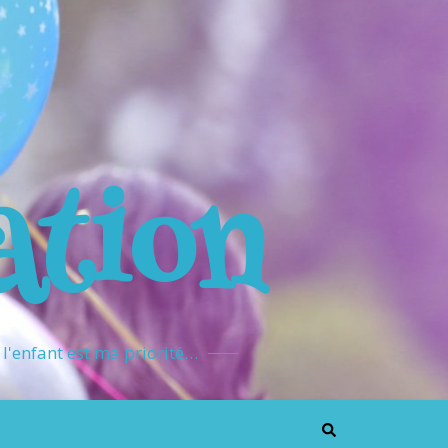
ation
l'enfant est ma priorité…