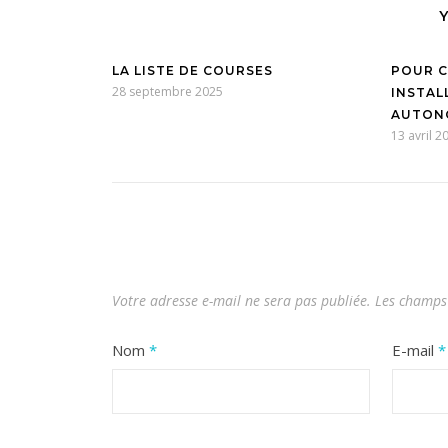
LA LISTE DE COURSES
POUR C
28 septembre 2025
INSTAL
AUTON
13 avril 2
Votre adresse e-mail ne sera pas publiée.
Les champs 
Nom
*
E-mail
*