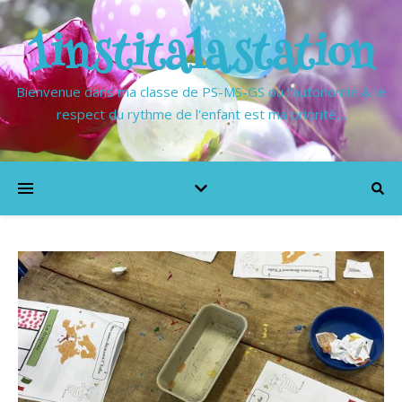
1institalastation
Bienvenue dans ma classe de PS-MS-GS où l'autonomie & le
respect du rythme de l'enfant est ma priorité…