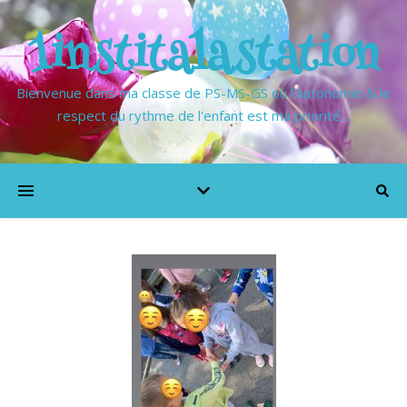
1institalastation
Bienvenue dans ma classe de PS-MS-GS où l'autonomie & le
respect du rythme de l'enfant est ma priorité…