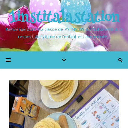
1institalastation
Bienvenue dans ma classe de PS-MS-GS où l'autonomie & le
respect du rythme de l'enfant est ma priorité…