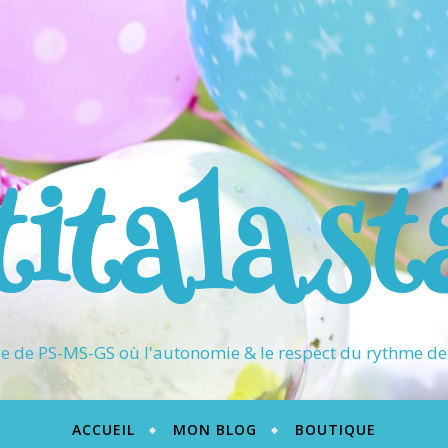
titalast
 de PS-MS-GS où l'autonomie & le respect du rythme de 
ACCUEIL
MON BLOG
BOUTIQUE