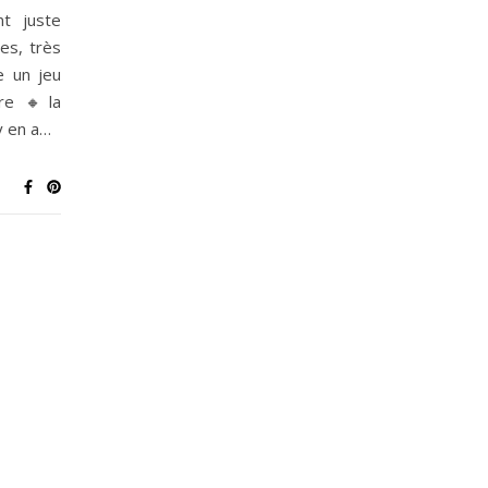
t juste
es, très
e un jeu
ire 🔸la
y en a…