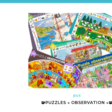
JEUX
🧩PUZZLES « OBSERVATION »