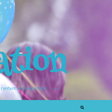
ation
l'enfant est ma priorité…