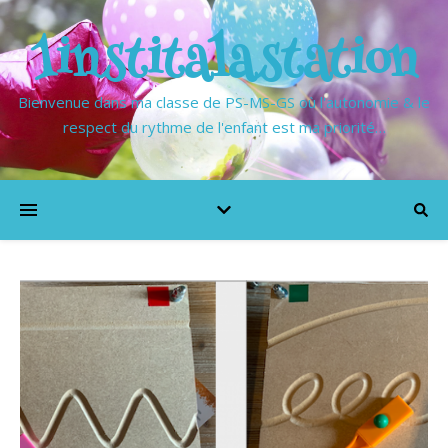
1institalastation
Bienvenue dans ma classe de PS-MS-GS où l'autonomie & le
respect du rythme de l'enfant est ma priorité…