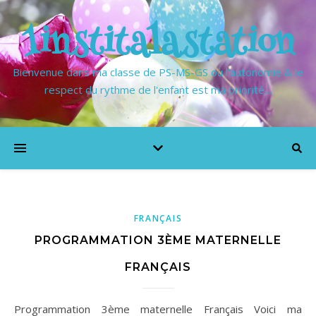
1institalastation
Bienvenue dans ma classe de PS-MS-GS où l'autonomie & le
respect du rythme de l'enfant est ma priorité…
FRANÇAIS
PROGRAMMATION 3ÈME MATERNELLE
FRANÇAIS
Programmation 3ème maternelle Français Voici ma