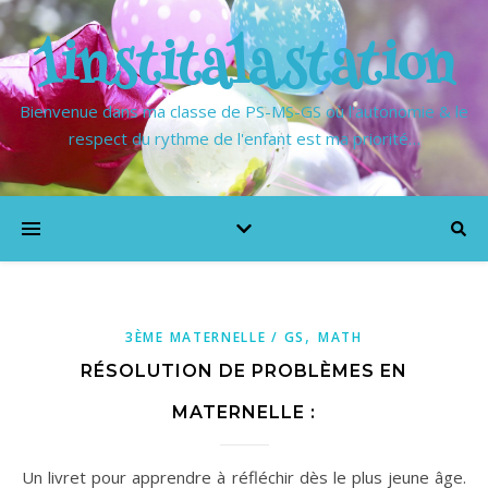
1institalastation
Bienvenue dans ma classe de PS-MS-GS où l'autonomie & le
respect du rythme de l'enfant est ma priorité…
,
3ÈME MATERNELLE / GS
MATH
RÉSOLUTION DE PROBLÈMES EN
MATERNELLE :
Un livret pour apprendre à réfléchir dès le plus jeune âge.