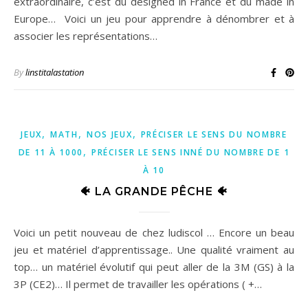
extraordinaire, c’est du designed in France et du made in
Europe… Voici un jeu pour apprendre à dénombrer et à
associer les représentations…
By
linstitalastation
,
,
,
JEUX
MATH
NOS JEUX
PRÉCISER LE SENS DU NOMBRE
,
DE 11 À 1000
PRÉCISER LE SENS INNÉ DU NOMBRE DE 1
À 10
🐠 LA GRANDE PÊCHE 🐠
Voici un petit nouveau de chez ludiscol … Encore un beau
jeu et matériel d’apprentissage.. Une qualité vraiment au
top… un matériel évolutif qui peut aller de la 3M (GS) à la
3P (CE2)… Il permet de travailler les opérations ( +…