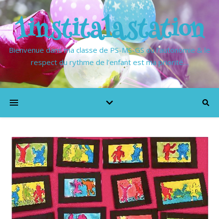
1institalastation
Bienvenue dans ma classe de PS-MS-GS où l'autonomie & le
respect du rythme de l'enfant est ma priorité…