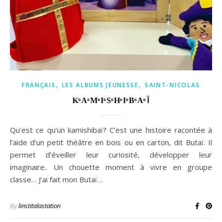
,
,
FRANÇAIS
LES ALBUMS JEUNESSE
SAINT-NICOLAS
KͦAͦMͦIͦSͦHͦIͦBͦAͦÏ
Qu’est ce qu’un kamishibaï? C’est une histoire racontée à
l’aide d’un petit théâtre en bois ou en carton, dit Butaï. Il
permet d’éveiller leur curiosité, développer leur
imaginaire.. Un chouette moment à vivre en groupe
classe… J’ai fait mon Butaï…
By
linstitalastation