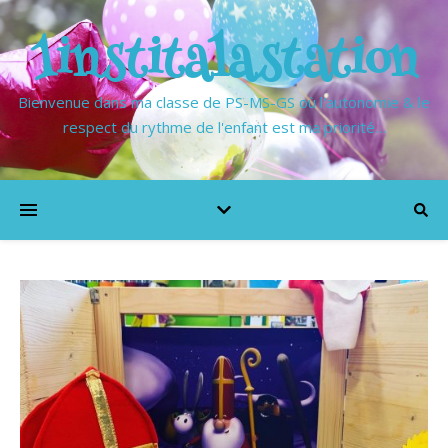
1institalastation
Bienvenue dans ma classe de PS-MS-GS où l'autonomie & le
respect du rythme de l'enfant est ma priorité…